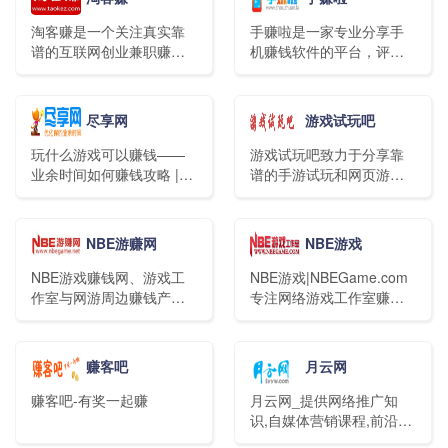
费网上兼职项目赚到人生
第一桶金。
淘客赚是一个关注真实靠
手赚啦是一家专业分享手
谱的互联网创业兼职赚钱
机赚钱软件的平台，评比
的网赚博客，
手机挣钱软件哪个好，每
天更新手机赚钱方法和app
试玩赚钱平台。
尽享网
游戏试玩吧
玩什么游戏可以赚钱——
游戏试玩吧致力于分享靠
业余时间如何赚钱攻略 |
谱的手游试玩和网页游戏
尽享网
试玩赚钱平台大全，介绍
微信赚钱和抖音赚钱方
法，教大家如何通过玩游
NBE游赚网
NBE游戏
戏和手机赚到零花钱。
NBE游戏赚钱网、游戏工
NBE游戏|NBEGame.com
作室与网游周边赚钱产品
专注网络游戏工作室赚钱
一站式解决方案、最新最
项目攻略！
全的玩游戏赚钱项目讨
论、海量工作室经验心
赚客吧
月云网
得、强大的联盟组织、是
一个真实靠谱的平台!
赚客吧-有奖一起赚
月云网_提供网络推广知
识,自媒体营销课程,前沿信
息分享与交流的平台！