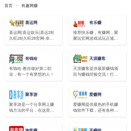
首页
有趣网赚

喜运网
有乐赚
喜运网|喜运娱乐|喜运28|
推荐快乐赚，有赚网，聚
久旺28|久旺28官网-幸运
聚玩官网游戏试玩正规平
28信誉喜运网 -推广赚钱,
台，帮助游戏新人如何游
幸运28,加拿大28,蛋蛋
戏赚钱,,让您早日实现游戏
28,PC蛋蛋，韩国28
赚钱梦想。
有钱哈
天涯赚客
有钱哈-教你做好第二职
天涯赚客提供最新赚钱项
业，有一个有梦想的人！
目与赚钱经验交流！打造
优质项目分享平台！
聚享游
爱赚网
聚享游是一个分享网上赚
爱赚网提供最热的手机赚
钱方法的平台，在这里有
钱软件下载，还有各种在
正规的网络赚钱方法。大
家挣钱的方法，让您玩手
家可以通过玩游戏赚钱、
机也可以赚钱
打字赚钱、娱乐赚钱等免
淘客赚
手赚啦