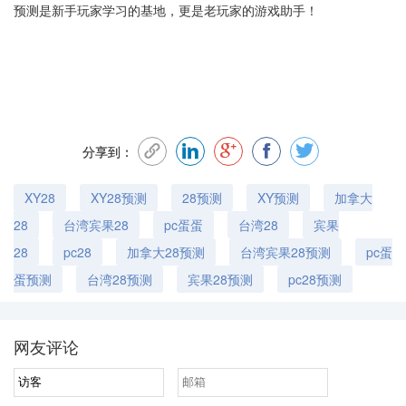
预测是新手玩家学习的基地，更是老玩家的游戏助手！
分享到：
XY28
XY28预测
28预测
XY预测
加拿大
28
台湾宾果28
pc蛋蛋
台湾28
宾果
28
pc28
加拿大28预测
台湾宾果28预测
pc蛋
蛋预测
台湾28预测
宾果28预测
pc28预测
网友评论