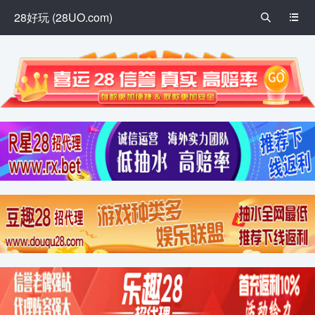
28好玩 (28UO.com)

