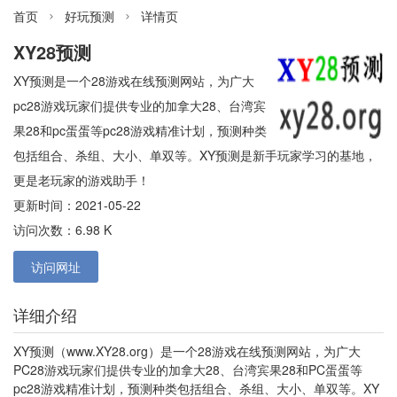
首页
好玩预测
详情页


XY28预测
XY预测是一个28游戏在线预测网站，为广大
pc28游戏玩家们提供专业的加拿大28、台湾宾
果28和pc蛋蛋等pc28游戏精准计划，预测种类
包括组合、杀组、大小、单双等。XY预测是新手玩家学习的基地，
更是老玩家的游戏助手！
更新时间：2021-05-22
访问次数：6.98 K
访问网址
详细介绍
XY预测
（www.
XY28
.org）是一个
28游戏
在线
预测网站
，为广大
PC28
游戏
玩家们提供专业的
加拿大28
、
台湾宾果28
和
PC蛋蛋
等
pc28
游戏精准计划，
预测
种类包括组合、杀组、大小、单双等。XY