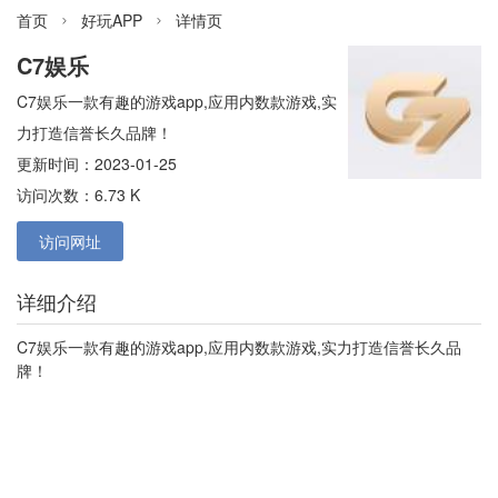
首页
好玩APP
详情页


C7娱乐
C7娱乐一款有趣的游戏app,应用内数款游戏,实
力打造信誉长久品牌！
更新时间：2023-01-25
访问次数：6.73 K
访问网址
详细介绍
C7娱乐
一款有趣的
游戏
app,应用内数款游戏,实力打造信誉长久品
牌！