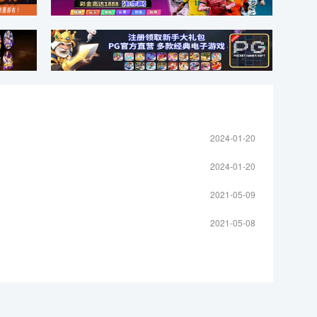
2024-01-20
2024-01-20
2021-05-09
2021-05-08