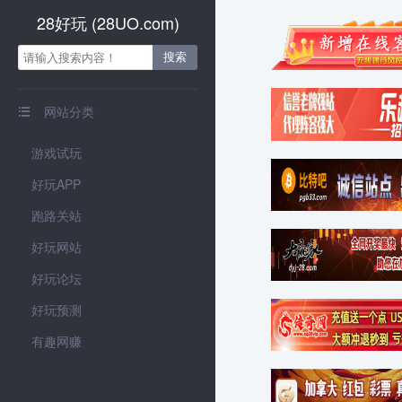
28好玩 (28UO.com)
网站分类

游戏试玩
好玩APP
跑路关站
好玩网站
好玩论坛
好玩预测
有趣网赚